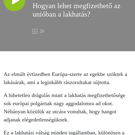
Hogyan lehet megfizethető az
unióban a lakhatás?
26
Az elmúlt évtizedben Európa-szerte az egekbe szöktek a
lakásárak, ami a leginkább rászorultakat sújtotta.
A hihetetlen drágulás miatt a lakhatás megfizethetősége
sok európai polgárnak nagy aggodalomra ad okot.
Néhányan közülük az utcára vonultak, hogy hangot
adjanak elégedetlenségüknek.
Ez a lakhatási válság minden tagállamban, különösen a